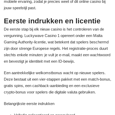
mobiele ervaring, zodat je precies weet of dit online casino bij
jouw speelstijl past.
Eerste indrukken en licentie
De eerste stap bij elk nieuw casino is het controleren van de
vergunning. Luckywave Casino 1 opereert onder een Malta
Gaming Authority‑licentie, wat betekent dat spelers beschermd
zijn door strenge Europese regels. Het registratie‑proces duurt
slechts enkele minuten: je vult je e‑mail, maakt een wachtwoord
en bevestigt je identiteit met een ID‑bewijs.
Een aantrekkelijke welkomstbonus wacht op nieuwe spelers.
Deze bestaat uit een vier‑stappen pakket met een match‑bonus,
gratis spins, een cashback‑aanbieding en een exclusieve
crypto‑bonus voor spelers die digitale valuta gebruiken.
Belangrijkste eerste indrukken