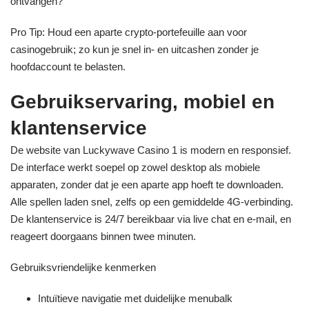
ontvangen?
Pro Tip: Houd een aparte crypto‑portefeuille aan voor
casinogebruik; zo kun je snel in- en uitcashen zonder je
hoofdaccount te belasten.
Gebruikservaring, mobiel en
klantenservice
De website van Luckywave Casino 1 is modern en responsief.
De interface werkt soepel op zowel desktop als mobiele
apparaten, zonder dat je een aparte app hoeft te downloaden.
Alle spellen laden snel, zelfs op een gemiddelde 4G‑verbinding.
De klantenservice is 24/7 bereikbaar via live chat en e‑mail, en
reageert doorgaans binnen twee minuten.
Gebruiksvriendelijke kenmerken
Intuïtieve navigatie met duidelijke menubalk