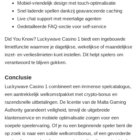
Mobiel‑vriendelijk design met touch‑optimalisatie
Snel ladende spellen dankzij geavanceerde caching
Live chat support met meertalige agenten
Gedetailleerde FAQ‑sectie voor self‑service
Did You Know? Luckywave Casino 1 biedt een ingebouwde
limietfunctie waarmee je dagelijkse, wekelijkse of maandelijkse
inzet‑ en verlieslimieten kunt instellen. Dit helpt spelers om
verantwoord te blijven gokken.
Conclusie
Luckywave Casino 1 combineert een immense spelcatalogus,
een aantrekkelijk welkomstpakket met crypto‑bonus en
razendsnelle uitbetalingen. De licentie van de Malta Gaming
Authority garandeert veiligheid, terwijl de uitgebreide
klantenservice en mobiele optimalisatie zorgen voor een
soepele speelervaring. Of je nu een beginnende speler bent die
op zoek is naar een solide welkomstbonus, of een gevorderde