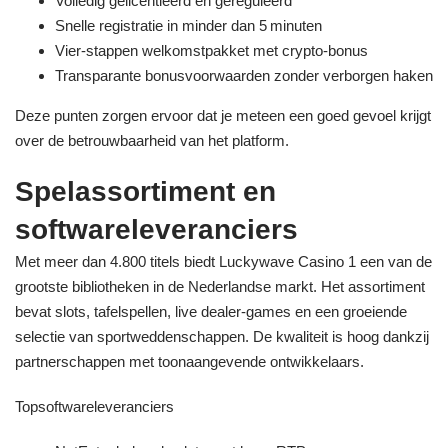
Volledig gelicentieerd en gereguleerd
Snelle registratie in minder dan 5 minuten
Vier‑stappen welkomstpakket met crypto‑bonus
Transparante bonusvoorwaarden zonder verborgen haken
Deze punten zorgen ervoor dat je meteen een goed gevoel krijgt
over de betrouwbaarheid van het platform.
Spelassortiment en
softwareleveranciers
Met meer dan 4.800 titels biedt Luckywave Casino 1 een van de
grootste bibliotheken in de Nederlandse markt. Het assortiment
bevat slots, tafelspellen, live dealer‑games en een groeiende
selectie van sportweddenschappen. De kwaliteit is hoog dankzij
partnerschappen met toonaangevende ontwikkelaars.
Topsoftwareleveranciers