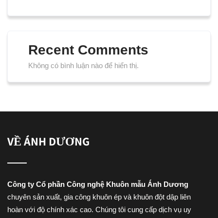
Recent Comments
Không có bình luận nào để hiển thị.
VỀ ÁNH DƯƠNG
Công ty Cổ phần Công nghệ Khuôn mẫu Ánh Dương
chuyên sản xuất, gia công khuôn ép và khuôn đột dập liên
hoàn với độ chính xác cao. Chúng tôi cung cấp dịch vụ uy