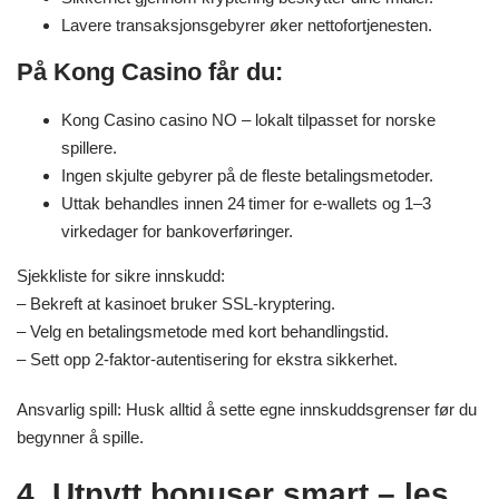
Lavere transaksjonsgebyrer øker nettofortjenesten.
På Kong Casino får du:
Kong Casino casino NO – lokalt tilpasset for norske
spillere.
Ingen skjulte gebyrer på de fleste betalingsmetoder.
Uttak behandles innen 24 timer for e‑wallets og 1–3
virkedager for bankoverføringer.
Sjekkliste for sikre innskudd:
– Bekreft at kasinoet bruker SSL‑kryptering.
– Velg en betalingsmetode med kort behandlingstid.
– Sett opp 2‑faktor‑autentisering for ekstra sikkerhet.
Ansvarlig spill: Husk alltid å sette egne innskuddsgrenser før du
begynner å spille.
4. Utnytt bonuser smart – les