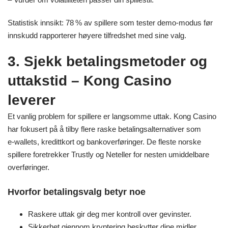
Statistisk innsikt: 78 % av spillere som tester demo‑modus før
innskudd rapporterer høyere tilfredshet med sine valg.
3. Sjekk betalingsmetoder og
uttakstid – Kong Casino
leverer
Et vanlig problem for spillere er langsomme uttak. Kong Casino
har fokusert på å tilby flere raske betalingsalternativer som
e‑wallets, kredittkort og bankoverføringer. De fleste norske
spillere foretrekker Trustly og Neteller for nesten umiddelbare
overføringer.
Hvorfor betalingsvalg betyr noe
Raskere uttak gir deg mer kontroll over gevinster.
Sikkerhet gjennom kryptering beskytter dine midler.