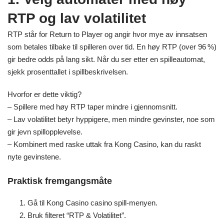
RTP og lav volatilitet
RTP står for Return to Player og angir hvor mye av innsatsen
som betales tilbake til spilleren over tid. En høy RTP (over 96 %)
gir bedre odds på lang sikt. Når du ser etter en spilleautomat,
sjekk prosenttallet i spillbeskrivelsen.
Hvorfor er dette viktig?
– Spillere med høy RTP taper mindre i gjennomsnitt.
– Lav volatilitet betyr hyppigere, men mindre gevinster, noe som
gir jevn spillopplevelse.
– Kombinert med raske uttak fra Kong Casino, kan du raskt
nyte gevinstene.
Praktisk fremgangsmåte
Gå til Kong Casino casino spill‑menyen.
Bruk filteret “RTP & Volatilitet”.