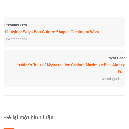
Previous Post
10 Insider Ways Pop Culture Shapes Gaming at Wsm
Uncategorized
Next Post
Insider’s Tour of Mystake Live Casino: Maximize Real‑Money
Fun
Uncategorized
Để lại một bình luận