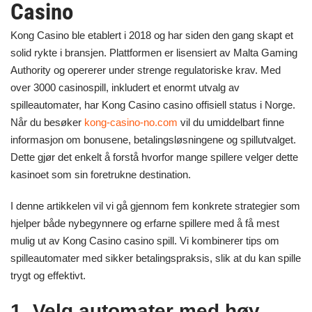
Casino
Kong Casino ble etablert i 2018 og har siden den gang skapt et
solid rykte i bransjen. Plattformen er lisensiert av Malta Gaming
Authority og opererer under strenge regulatoriske krav. Med
over 3000 casinospill, inkludert et enormt utvalg av
spilleautomater, har Kong Casino casino offisiell status i Norge.
Når du besøker
kong-casino-no.com
vil du umiddelbart finne
informasjon om bonusene, betalingsløsningene og spillutvalget.
Dette gjør det enkelt å forstå hvorfor mange spillere velger dette
kasinoet som sin foretrukne destination.
I denne artikkelen vil vi gå gjennom fem konkrete strategier som
hjelper både nybegynnere og erfarne spillere med å få mest
mulig ut av Kong Casino casino spill. Vi kombinerer tips om
spilleautomater med sikker betalingspraksis, slik at du kan spille
trygt og effektivt.
1. Velg automater med høy