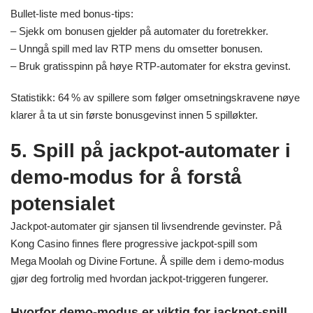
Bullet‑liste med bonus‑tips:
– Sjekk om bonusen gjelder på automater du foretrekker.
– Unngå spill med lav RTP mens du omsetter bonusen.
– Bruk gratisspinn på høye RTP‑automater for ekstra gevinst.
Statistikk: 64 % av spillere som følger omsetningskravene nøye
klarer å ta ut sin første bonusgevinst innen 5 spilløkter.
5. Spill på jackpot‑automater i
demo‑modus for å forstå
potensialet
Jackpot‑automater gir sjansen til livsendrende gevinster. På
Kong Casino finnes flere progressive jackpot‑spill som
Mega Moolah og Divine Fortune. Å spille dem i demo‑modus
gjør deg fortrolig med hvordan jackpot‑triggeren fungerer.
Hvorfor demo‑modus er viktig for jackpot‑spill