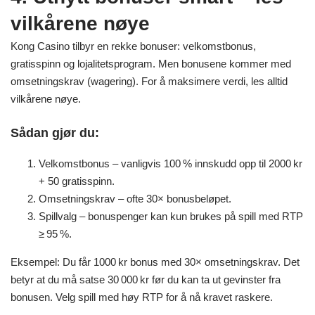
vilkårene nøye
Kong Casino tilbyr en rekke bonuser: velkomstbonus,
gratisspinn og lojalitetsprogram. Men bonusene kommer med
omsetningskrav (wagering). For å maksimere verdi, les alltid
vilkårene nøye.
Sådan gjør du:
Velkomstbonus – vanligvis 100 % innskudd opp til 2000 kr
+ 50 gratisspinn.
Omsetningskrav – ofte 30× bonusbeløpet.
Spillvalg – bonuspenger kan kun brukes på spill med RTP
≥ 95 %.
Eksempel: Du får 1000 kr bonus med 30× omsetningskrav. Det
betyr at du må satse 30 000 kr før du kan ta ut gevinster fra
bonusen. Velg spill med høy RTP for å nå kravet raskere.