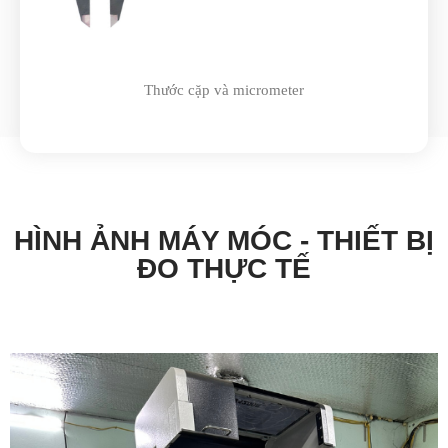
Thước cặp và micrometer
Đê
Máy chiếu biên dạng (Profile Projector)
HÌNH ẢNH MÁY MÓC - THIẾT BỊ
ĐO THỰC TẾ
Máy chiếu biên dạng (Profile Projector)
Máy chiếu biên dạng (Profile Projector)