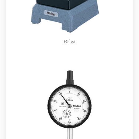
Đế gá